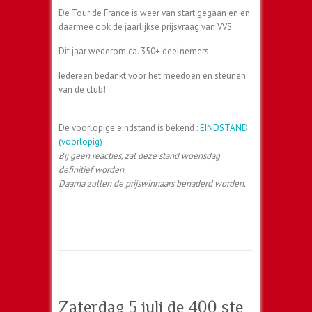
De Tour de France is weer van start gegaan en en
daarmee ook de jaarlijkse prijsvraag van VVS.
Dit jaar wederom ca. 350+ deelnemers.
Iedereen bedankt voor het meedoen en steunen
van de club!
De voorlopige eindstand is bekend :
EINDSTAND
(voorlopig)
Bij geen reacties, zal deze stand woensdag
definitief worden.
Daarna zullen de prijswinnaars benaderd worden.
Zaterdag 5 juli de 400 ste